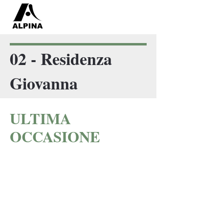
02 - Residenza
Giovanna
ULTIMA
OCCASIONE
Perchè sceglierlo
A DUE PASSI DAL
CENTRO
VISTA
PANORAMICA